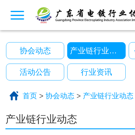
CopyRight 2026 All Right Reserved 广
10222390号
技术支持:艾迪品牌策划
关于我们
服务分类
协会动态
产业链行业动态
电话咨询
返回首页
活动公告
行业资讯
首页
>
协会动态
>
产业链行业动态
产业链行业动态