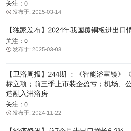
关注：0
发布于: 2025-03-14
【独家发布】2024年我国覆铜板进出口
关注：0
发布于: 2025-03-03
【卫浴周报】244期 ：《智能浴室镜》
标立项；前三季上市装企盈亏；机场、
造融入淋浴房
关注：0
发布于: 2024-11-22
【经济资讯】前7个月进出口增长6.2%