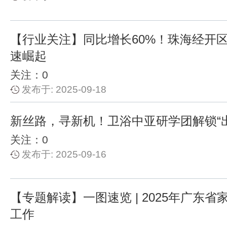
【行业关注】同比增长60%！珠海经开区
速崛起
关注：0
发布于: 2025-09-18
新丝路，寻新机！卫浴中亚研学团解锁“
关注：0
发布于: 2025-09-16
【专题解读】一图速览 | 2025年广东
工作