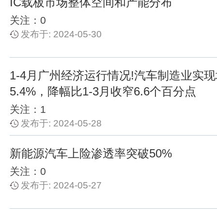
IC载板市场整体空间和产能分布
关注：0
发布于: 2024-05-30
1-4月广州经济运行情况!汽车制造业实
5.4%，降幅比1-3月收窄6.6个百分点
关注：1
发布于: 2024-05-28
新能源汽车上险渗透率突破50%
关注：0
发布于: 2024-05-27