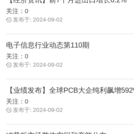
关注：0
发布于: 2024-09-02
电子信息行业动态第110期
关注：0
发布于: 2024-09-02
【业绩发布】全球PCB大企纯利飙增592
关注：0
发布于: 2024-09-02