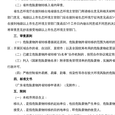
（二）省外危险废物转移入省内审查。
省生态环境厅在接到移出地省级生态环境主管部门商请移出意见和相关材料
部门意见，地级以上市生态环境主管部门应在接到省生态环境厅征询意见函后5
在接到地级以上市生态环境主管部门复函后5个工作日内做出同意或不同意的决
将审查意见抄送接受地级以上市生态环境主管部门。
三、审查原则
（一）危险废物跨省转移遵循就近原则。危险废物跨省转移的范围为相邻的
区；开展区域合作的省、自治区、直辖市；以及全国统筹布局的危险废物处置
（二）已建立危险废物跨省转移“白名单”合作机制的，按照合作协议规定简
（三）列入《国家危险废物名录》附录豁免管理清单的危险废物，实施跨省
行政许可。
（四）严格控制省外易燃、易爆、剧毒、传染性等存在较大环境风险的危险
四、标准文书
《广东省危险废物跨省转移申请表》（见附件）。
五、附则
（一）本程序用语含义：
移出人，是指危险废物转移的起始单位，包括危险废物产生单位、危险废物
接受人，是指危险废物转移的目的地单位，即危险废物的收货人。