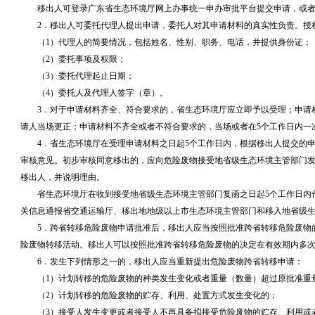
移出人可登录广东省生态环境厅网上办事统一申办审批平台提交申请，或者
2．移出人可委托代理人提出申请，委托人对其申请材料的真实性负责。授
（1）代理人的简要情况，包括姓名、性别、职务、电话，并提供身份证；
（2）委托事项及权限；
（3）委托代理起止日期；
（4）委托人及代理人签字（章）。
3．对于申请材料齐全、符合要求的，省生态环境厅应立即予以受理；申请
请人当场更正；申请材料不齐全或者不符合要求的，当场或者在5个工作日内一
4．省生态环境厅在受理申请材料之日起5个工作日内，根据移出人提交的申
审核意见。初步审核同意移出的，应向危险废物接受地省级生态环境主管部门
移出人，并说明理由。
省生态环境厅在收到接受地省级生态环境主管部门复函之日起5个工作日内
关信息通报省交通运输厅、移出地地级以上市生态环境主管部门和移入地省级
5．跨省转移危险废物申请批准后，移出人应当按照批准跨省转移危险废物
险废物转移活动。移出人可以按照批准跨省转移危险废物的决定在有效期内多
6．发生下列情形之一的，移出人应当重新提出危险废物跨省转移申请：
（1）计划转移的危险废物的种类发生变化或者重量（数量）超过原批准重
（2）计划转移的危险废物的贮存、利用、处置方式发生变化的；
（3）接受人发生变更或者接受人不再具备拟接受危险废物的贮存、利用或