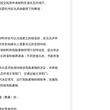
提交纸质申请材料至省生态环境厅。
权委托书应当具体载明下列事项：
材料存在可以当场更正的错误的，应当允许申
次性告知移出人需要补正的全部内容。
请材料和危险废物管理计划等信息，提出初步
发出跨省转移商请函；不同意移出的，书面答复
作出是否批准转移该危险废物的决定，并将相
生态环境主管部门、交通运输主管部门。
的决定填写、运行危险废物转移联单，实施危
次转移危险废物。
量（数量）的；
者处置条件的。